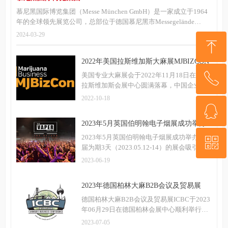
慕尼黑国际博览集团（Messe München GmbH）是一家成立于1964
年的全球领先展览公司，总部位于德国慕尼黑市Messegelände
81823 München。
2024-03-29
ꁸ
2022年美国拉斯维加斯大麻展MJBIZCON
圆满落幕
美国专业大麻展会于2022年11月18日在美国
ꂅ
回到顶部
拉斯维加斯会展中心圆满落幕，中国企业参
加MJBizCon的数量在逐年增加，即使是疫时
2022-10-18
代，此次的拉斯维加斯大麻展会依旧吸引了
ꁗ
15159248067
数百家中国企业前往。
2023年5月英国伯明翰电子烟展成功举办
2023年5月英国伯明翰电子烟展成功举办，本
ꀥ
QQ客服
届为期3天（2023.05.12-14）的展会吸引了
300多家参展商，500多个品牌，20,000多名
2023-06-19
观众。
微信二维码
2023年德国柏林大麻B2B会议及贸易展
ICBC完美落幕
德国柏林大麻B2B会议及贸易展ICBC于2023
年06月29日在德国柏林会展中心顺利举行，
并于30日下午完美落幕！德国柏林大麻B2B
2023-07-05