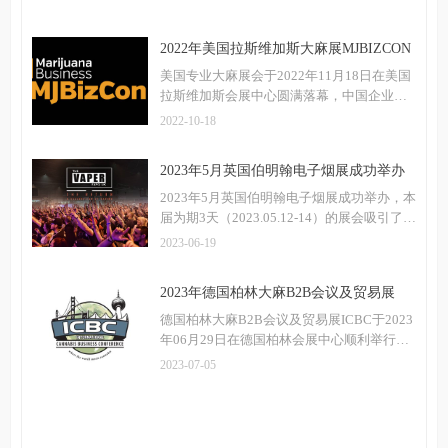
会议及贸易展ICBC是欧洲运行时间最长、规
模最大的行业B2B贸易展览会和会议。
2022年美国拉斯维加斯大麻展MJBIZCON
圆满落幕
美国专业大麻展会于2022年11月18日在美国
拉斯维加斯会展中心圆满落幕，中国企业参
加MJBizCon的数量在逐年增加，即使是疫时
2022-10-18
代，此次的拉斯维加斯大麻展会依旧吸引了
数百家中国企业前往。
2023年5月英国伯明翰电子烟展成功举办
2023年5月英国伯明翰电子烟展成功举办，本
届为期3天（2023.05.12-14）的展会吸引了
300多家参展商，500多个品牌，20,000多名
2023-06-19
观众。
2023年德国柏林大麻B2B会议及贸易展
ICBC完美落幕
德国柏林大麻B2B会议及贸易展ICBC于2023
年06月29日在德国柏林会展中心顺利举行，
并于30日下午完美落幕！德国柏林大麻B2B
2023-07-05
会议及贸易展ICBC是欧洲运行时间最长、规
模最大的行业B2B贸易展览会和会议。