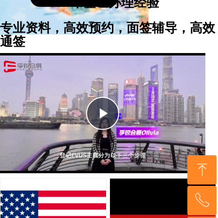
10年签证办理经验
专业资料，高效预约，面签辅导，高效
通签
Play
Video
ꁸ
ꂅ
回到顶部