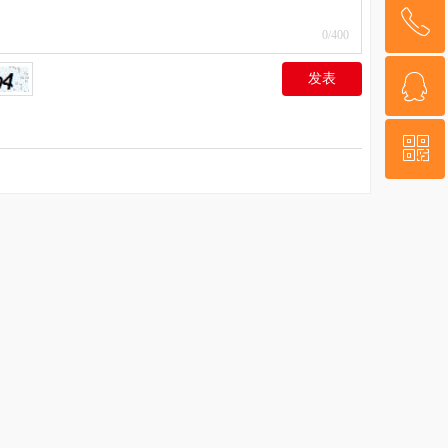
ꂅ
回到顶部
0
/400
ꁗ
发表
15159248067
ꀥ
QQ客服
微信二维码