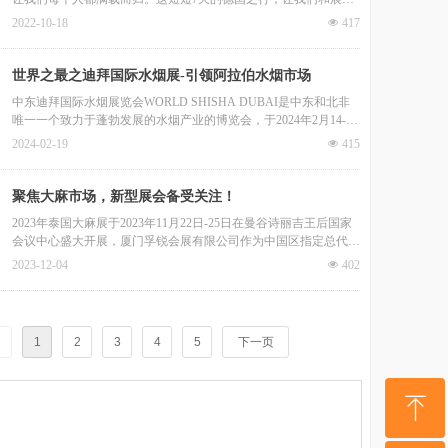
朋友们建立了深厚的友谊，相处非常愉快，回想起来就像发生在昨
2022-10-18
넶
417
天，历历在目。
世界之最之迪拜国际水烟展-引领阿拉伯水烟市场
中东迪拜国际水烟展览会WORLD SHISHA DUBAI是中东和北非
唯一一个致力于蓬勃发展的水烟产业的博览会，于2024年2月14-15
日在迪拜美丽的节假日城盛大开幕，现场展会热闹非凡，迎接了中
2024-02-19
넶
415
东水烟行业的各大批发商和采购商，再创历史新高。
聚焦大麻市场，新型展会备受关注！
2023年泰国大麻展于2023年11月22日-25日在曼谷诗丽吉王后国家
会议中心盛大开展，厦门孚锐会展有限公司作为中国区指定总代
理，与国内知名企业一同前往展会现场。
2023-12-04
넶
402
1
2
3
4
5
下一页
ꁸ