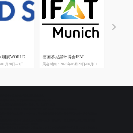
넲
烟展WORLD
德国慕尼黑环博会IFAT
德国多特蒙
01月20日-21日
展会时间：2028年05月29日-06月01日
展会时间：202
I
InterTabac&
一届
展会地点：德国慕尼黑展览中心
展会地点：
界贸易中心DWTC
展会周期：两年一届
展会周期：
usiness Media
主办单位：慕尼黑博览集团
主办单位：
厦门孚锐会展有限公
|国外展会欢迎来到全球展览导航|展会导航
展会|国外展会，让您参展德国展会|国外展会无忧
行业展览信息
德国展会|国外展会，助力行业百年发展
以严谨著称，是国外行业展示最新技术的理想展会场所|德国展会|国外展会
和国外展会为企业提供了一个舞台，同时也是德国展会和国外展会寻找潜在合作伙伴和投资者
所。
加德国或国外展会时，企业应该考虑到旅行安排、签证手续、展品运输和当地法律法规等因
在德国展会和国外展会参展过程顺利。
和国外展会不仅是商品和服务交易的场所，也是文化交流和国际合作的桥梁，促进了全球经济
通-德国展会和国外展会。