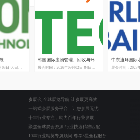
展
韩国国际废物管理、回收与环境
中东迪拜国际水
03日-06日
展会时间：2026年09月02日-04日
展会时间：2027年
技术展览会 RE-TECH
SHISHA DUBA
展中心
展会地点：韩国高阳 KINTEX
展会周期：一年
展会周期：一年一届
展会地点：迪拜世
XHIBITION
展会主办方：Retech组织协会,KR协
主办单位：Quartz B
会，韩国环保协会
中国区总代理：
司
参展么-全球展览导航·让参展更高效
德国展会
参展德国
一站式会展服务平台，让您参展无忧
专注全球
德国展会
十年行业专注，助力百年行业发展
德国展会
的理想场
聚焦全球展会资源·行业快速精准匹配
在准备参
素，确保
德国展会
10年行业精英专属顾问·尊享5星全程服务
的互联互