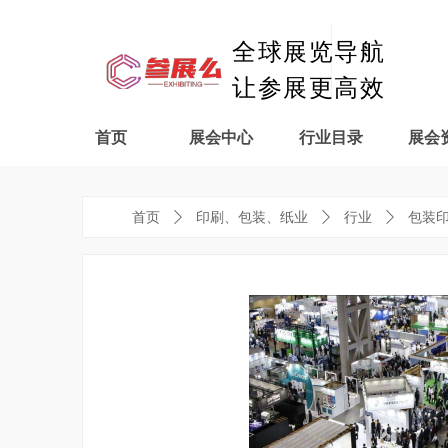
全球展览导航
让参展更高效
首页
展会中心
行业目录
展会
首页
ꄲ
印刷、包装、纸业
ꄲ
行业
ꄲ
包装