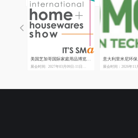
넳
展
美国芝加哥国际家庭用品博览会
意大利里米尼环保
-04日
展会时间: 2027年03月09日-11日
展会时间：2026年11月
IHA The Inspired Home Show
ECOMONDO
展中心
展会地点：麦考密展览馆McCormick
展会地点：里米尼会
Place
展会周期：一年一届
团
展会周期: 一年一届
主办单位：ITALIAN E
主办单位：美国家庭用品协会
GROUP