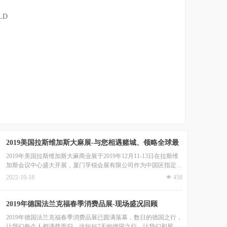
LD
2019美国拉斯维加斯大麻展-与您相遇赌城、领略全球最
大大麻展
2019年美国拉斯维加斯大麻商业展于2019年12月11-13日在拉斯维
加斯会议中心盛大开展，厦门孚锐会展有限公司作为中国区指定代
理，与国内知名企业一同前往展会现场。
2022-10-18
넶
458
2019年德国法兰克福春季消费品展-现场盛况回顾
2019年德国法兰克福春季消费品展已圆满落幕，数日的德国之行，
让我们每个人都满载而归。这短短7天的德国之行，让我们和展商