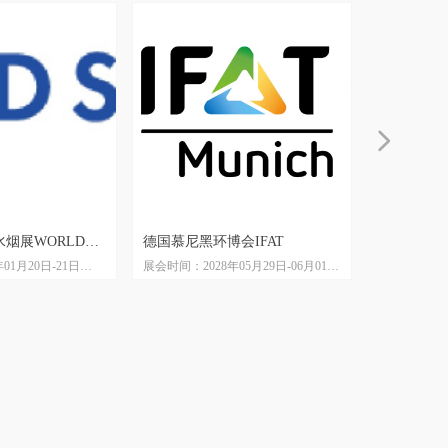
넲
烟展WORLD
德国慕尼黑环博会IFAT
德国多特蒙
01月20日-21日
展会时间：2028年05月29日-06月01日
展会时间：202
I
InterTabac&
一届
展会地点：德国慕尼黑展览中心
展会地点：
界贸易中心DWTC
展会周期：两年一届
展会周期：
usiness Media
主办单位：慕尼黑博览集团
主办单位：
厦门孚锐会展有限公