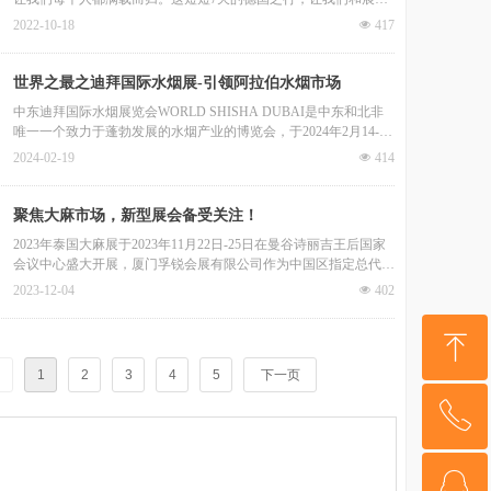
朋友们建立了深厚的友谊，相处非常愉快，回想起来就像发生在昨
2022-10-18
넶
417
天，历历在目。
世界之最之迪拜国际水烟展-引领阿拉伯水烟市场
中东迪拜国际水烟展览会WORLD SHISHA DUBAI是中东和北非
唯一一个致力于蓬勃发展的水烟产业的博览会，于2024年2月14-15
日在迪拜美丽的节假日城盛大开幕，现场展会热闹非凡，迎接了中
2024-02-19
넶
414
东水烟行业的各大批发商和采购商，再创历史新高。
聚焦大麻市场，新型展会备受关注！
2023年泰国大麻展于2023年11月22日-25日在曼谷诗丽吉王后国家
会议中心盛大开展，厦门孚锐会展有限公司作为中国区指定总代
理，与国内知名企业一同前往展会现场。
2023-12-04
넶
402
ꁸ
1
2
3
4
5
下一页
ꂅ
回到顶部
ꁗ
15159248067