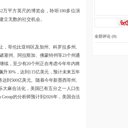
积32万平方英尺的博览会，聆听180多位演
您建立无数的社交机会。
全部评论
(
0
)
，哥伦比亚特区及加州、科罗拉多州、
诸塞州、阿拉斯加、佛蒙特州等
23个州通
继续，至少有
20个州正在考虑今年年内将
飙升30%，达到115亿美元，预计未来五年
年将达到500亿美元。随着今年新墨西哥州、
乐大麻合法化，美国已有五分之一人口生
arch Group的分析师预计到2026年，美国合法