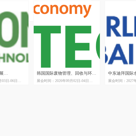
展
韩国国际废物管理、回收与环境
中东迪拜国际水
03日-06日
展会时间：2026年09月02日-04日
展会时间：2027年
技术展览会 RE-TECH
SHISHA DUBA
展中心
展会地点：韩国高阳 KINTEX
展会周期：一年
展会周期：一年一届
展会地点：迪拜世
XHIBITION
展会主办方：Retech组织协会,KR协
主办单位：Quartz B
会，韩国环保协会
中国区总代理：
司