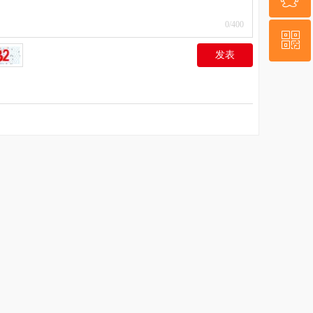
0
/400
ꀥ
QQ客服
发表
微信二维码