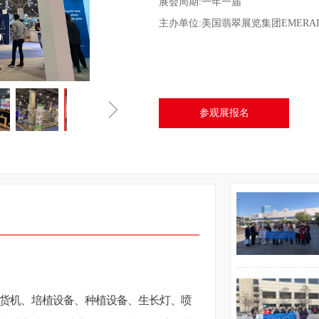
展会周期:一年一届
主办单位:美国翡翠展览集团EMERA
ꁇ
参观展报名
货机、培植设备、种植设备、生长灯、喷