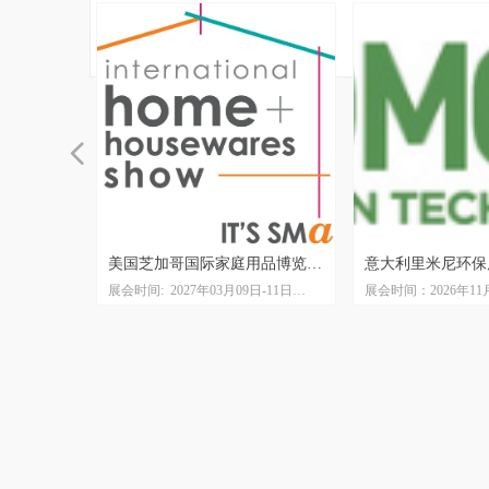
넳
展
美国芝加哥国际家庭用品博览会
意大利里米尼环保
-04日
展会时间: 2027年03月09日-11日
展会时间：2026年11月
IHA The Inspired Home Show
ECOMONDO
展中心
展会地点：麦考密展览馆McCormick
展会地点：里米尼会
Place
展会周期：一年一届
团
展会周期: 一年一届
主办单位：ITALIAN E
主办单位：美国家庭用品协会
GROUP