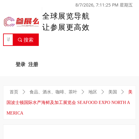
8/7/2026, 7:11:25 PM 星期五
全球展览导航
让参展更高效
끠
搜索
登录
注册
首页
ꄲ
食品、酒水、咖啡、茶叶
ꄲ
地区
ꄲ
美国
ꄲ
美
国波士顿国际水产海鲜及加工展览会 SEAFOOD EXPO NORTH A
MERICA