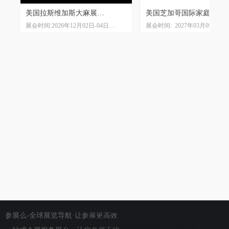
展
境
美国拉斯维加斯大麻展
美国芝加哥国际家庭用品
1日
展会时间:2026年12月02日-04日
展会时间: 2027年03月09日-11
MJBIZCON
IHA The Inspired Home Sh
展会地点:拉斯维加斯会展中心
展会地点：麦考密展览馆McCorm
C
展会周期:一年一届
Place
团
主办单位:美国翡翠展览集团
展会周期: 一年一届
公
EMERALD
主办单位：美国家庭用品协会
德国展会|国外展会欢迎来到全球展览导航|展会导航
参展么-全球展览导航·让参展更高效
参展德国展会|国外展会，让您参展德国展会|国外展会无忧
专注全球行业展览信息
德国展会|国外展会，助力行业百年发展