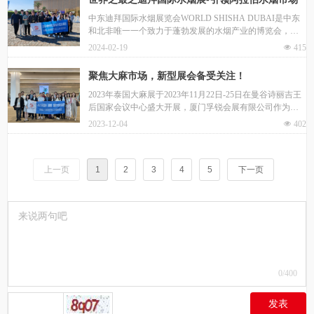
中东迪拜国际水烟展览会WORLD SHISHA DUBAI是中东
和北非唯一一个致力于蓬勃发展的水烟产业的博览会，于
2024年2月14-15日在迪拜美丽的节假日城盛大开幕，现场展
2024-02-19
넶
415
会热闹非凡，迎接了中东水烟行业的各大批发商和采购
商，再创历史新高。
聚焦大麻市场，新型展会备受关注！
2023年泰国大麻展于2023年11月22日-25日在曼谷诗丽吉王
后国家会议中心盛大开展，厦门孚锐会展有限公司作为中
国区指定总代理，与国内知名企业一同前往展会现场。
2023-12-04
넶
402
上一页
1
2
3
4
5
下一页
0
/400
发表