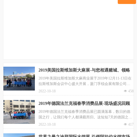
微信二维码
2019美国拉斯维加斯大麻展-与您相遇赌城、领略
全球最大大麻展
2019年美国拉斯维加斯大麻商业展于2019年12月11-13日在
拉斯维加斯会议中心盛大开展，厦门孚锐会展有限公司作
为中国区指定代理，与国内知名企业一同前往展会现场。
2022-10-18
넶
458
2019年德国法兰克福春季消费品展-现场盛况回顾
2019年德国法兰克福春季消费品展已圆满落幕，数日的德
国之行，让我们每个人都满载而归。这短短7天的德国之
行，让我们和展商朋友们建立了深厚的友谊，相处非常愉
2022-10-18
넶
417
快，回想起来就像发生在昨天，历历在目。
世界之最之迪拜国际水烟展-引领阿拉伯水烟市场