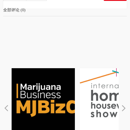
全部评论
(
0
)
넳
넲