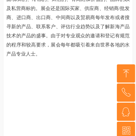
及私营商标的。展会还是国际买家、供应商、经销商/批发
商、进口商、出口商、中间商以及贸易商每年发布或者搜
寻新的产品、联系客户、评估行业趋势以及了解新海产品
技术的产品的盛事。由于对专业观众的邀请和登记有规范
的程序和较高要求，展会每年都吸引着来自世界各地的水
产品专业人士。
ꁸ
ꂅ
回到顶部
ꁗ
15159248067
ꀥ
QQ客服