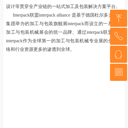
设计等贯穿全产业链的一站式加工及包装解决方案平台。
Interpack联盟interpack alliance 是基于德国杜尔多夫展览
ꁸ
集团举办的加工与包装旗舰展interpack而设立的一系列国
加工与包装机械展会的统一品牌。通过interpack联盟，将
ꂅ
回到顶部
interpack作为全球第一的加工与包装机械专业展的全球网
络和行业资源更多的渗透到全球。
ꁗ
15159248067
ꀥ
QQ客服
微信二维码