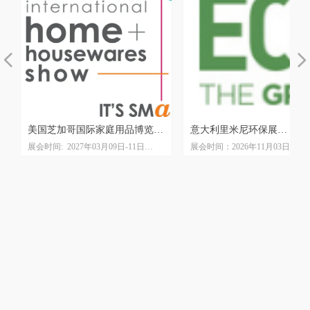
넳
넲
展
境
美国芝加哥国际家庭用品博览会
意大利里米尼环保展
日
展会时间: 2027年03月09日-11日
展会时间：2026年11月03日-06日
IHA The Inspired Home Show
ECOMONDO
展会地点：麦考密展览馆McCormick
展会地点：里米尼会展中心
Place
展会周期：一年一届
展会周期: 一年一届
主办单位：ITALIAN EXHIBITI
主办单位：美国家庭用品协会
GROUP