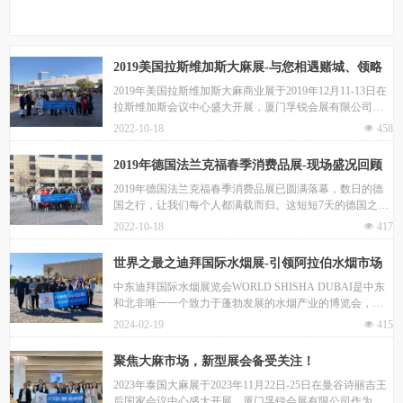
2019美国拉斯维加斯大麻展-与您相遇赌城、领略
全球最大大麻展
2019年美国拉斯维加斯大麻商业展于2019年12月11-13日在
拉斯维加斯会议中心盛大开展，厦门孚锐会展有限公司作
为中国区指定代理，与国内知名企业一同前往展会现场。
2022-10-18
넶
458
2019年德国法兰克福春季消费品展-现场盛况回顾
2019年德国法兰克福春季消费品展已圆满落幕，数日的德
国之行，让我们每个人都满载而归。这短短7天的德国之
行，让我们和展商朋友们建立了深厚的友谊，相处非常愉
2022-10-18
넶
417
快，回想起来就像发生在昨天，历历在目。
世界之最之迪拜国际水烟展-引领阿拉伯水烟市场
中东迪拜国际水烟展览会WORLD SHISHA DUBAI是中东
和北非唯一一个致力于蓬勃发展的水烟产业的博览会，于
2024年2月14-15日在迪拜美丽的节假日城盛大开幕，现场展
2024-02-19
넶
415
会热闹非凡，迎接了中东水烟行业的各大批发商和采购
商，再创历史新高。
聚焦大麻市场，新型展会备受关注！
2023年泰国大麻展于2023年11月22日-25日在曼谷诗丽吉王
后国家会议中心盛大开展，厦门孚锐会展有限公司作为中