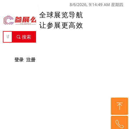
8/6/2026, 9:14:49 AM 星期四
全球展览导航
让参展更高效
끠
搜索
登录
注册
ꁸ
ꂅ
回到顶部