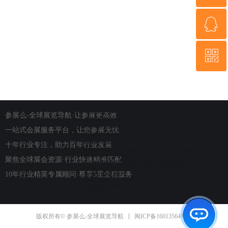
ꁗ
15159248067
ꀥ
QQ客服
微信二维码
德国展会|国外展会欢迎来到全球展览导航|展会导航
参展么-全球展览导航·让参展更高效
参展德国展会|国外展会，让您参展德国展会|国外展会无忧
专注全球行业展览信息
德国展会|国外展会，助力行业百年发展
一站式会展服务平台，让您参展无忧
德国展会以严谨著称，是国外行业展示最新技术的理想展会场
所|德国展会|国外展会
十年行业专注，助力百年行业发展
德国展会和国外展会为企业提供了一个舞台，同时也是德国展
会和国外展会寻找潜在合作伙伴和投资者的理想场所。
聚焦全球展会资源·行业快速精准匹配
在准备参加德国或国外展会时，企业应该考虑到旅行安排、签
证手续、展品运输和当地法律法规等因素，确保在德国展会和
10年行业精英专属顾问·尊享5星全程服务
国外展会参展过程顺利。
德国展会和国外展会不仅是商品和服务交易的场所，也是文化
交流和国际合作的桥梁，促进了全球经济的互联互通-德国展会
和国外展会。
闽ICP备16013564号-1
版权所有© 参展么-全球展览导航